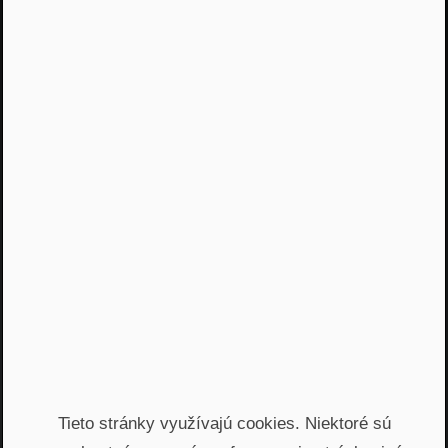
Jááááj skoro som
zabudol...
Žiadny spam, žiadny marketing, iba notifikácia o
našom novom podcaste
Email
Odoslať
Automatický prístup k najnovším podcastom, livestreamom
a informáciam z biznisu. Newsletter posielame
prostredníctvom služby Mailchimp. Prihlásením sa súhlasíte
so
spracovaním osobných údajov
.
Tieto stránky využívajú cookies. Niektoré sú