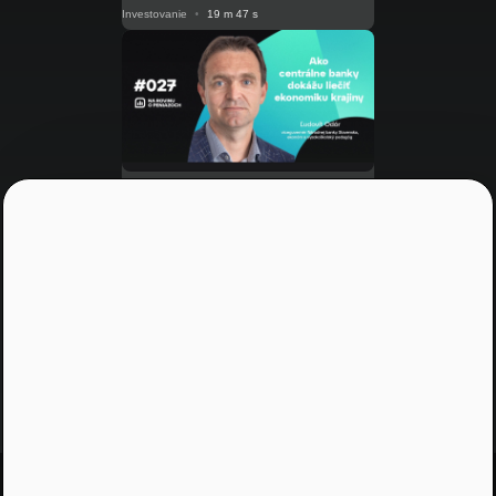
Investovanie
•
19 m 47 s
NRoPE 27
Ako centrálne banky dokážu
liečiť ekonomiku krajiny
Hypotéky
•
19 m 05 s