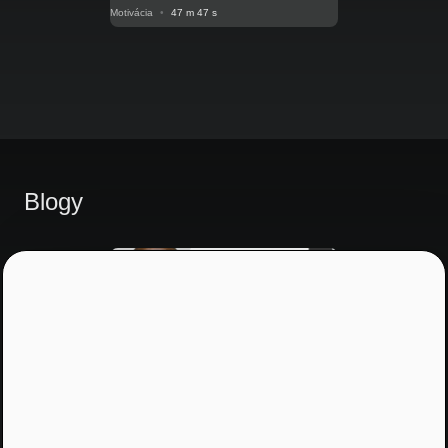
Motivácia
•
47 m 47 s
Blogy
Motivácia V posunkovom jazyku
NRoP 069: Snívaj ako Virgil
Abloh (Off-White, Louis Vuitton)