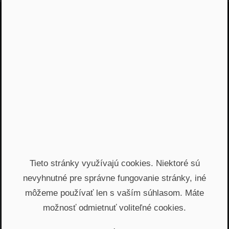
Jááááj skoro som
zabudol...
Žiadny spam, žiadny marketing, iba notifikácia o
našom novom podcaste
Email
Odoslať
Automatický prístup k najnovším podcastom, livestreamom
Tieto stránky využívajú cookies. Niektoré sú
a informáciam z biznisu. Newsletter posielame
nevyhnutné pre správne fungovanie stránky, iné
prostredníctvom služby Mailchimp. Prihlásením sa súhlasíte
so
spracovaním osobných údajov
.
môžeme používať len s vaším súhlasom. Máte
možnosť odmietnuť voliteľné cookies.