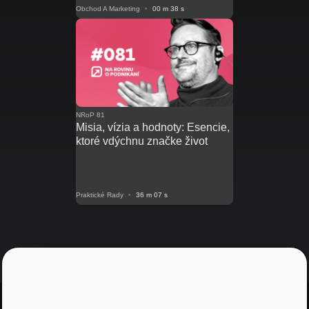
Obchod A Marketing
•
00 m 38 s
NRoP 81
Misia, vízia a hodnoty: Esencie,
ktoré vdýchnu značke život
Praktické Rady
•
36 m 07 s