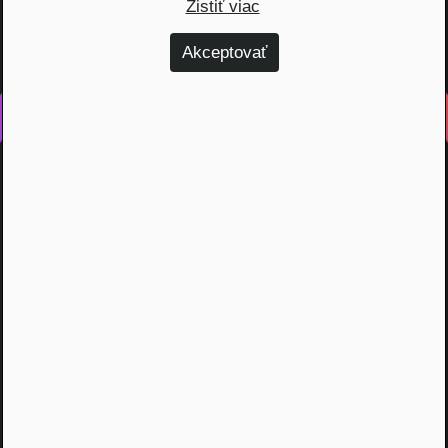
Zistiť viac
Akceptovať
Vyrobené s láskou na Slovensku
Na rovinu rozprávame o fungovaní finančných produktov,
odhaľujeme zákulisie podnikania a prinášame inšpiratívne
príbehy. Vzdelávame širokú verejnosť, ktorá je na základe
nami poskytnutých vedomostí schopná urobiť najvýhodnejšie
finančné rozhodnutia a nakopnúť svoj biznis.
Témy
Dôchodok (6)
Hypotéky (10)
Investovanie (59)