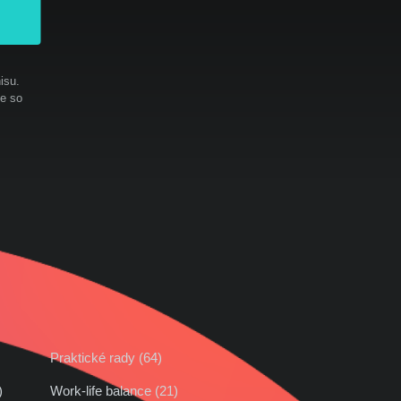
isu.
te so
Praktické rady (64)
42)
Work-life balance (21)