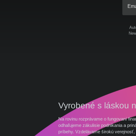
Ema
Aut
News
Vyrobené s láskou 
Na rovinu rozprávame o fungovaní fina
odhaľujeme zákulisie podnikania a prin
príbehy. Vzdelávame širokú verejnosť, 