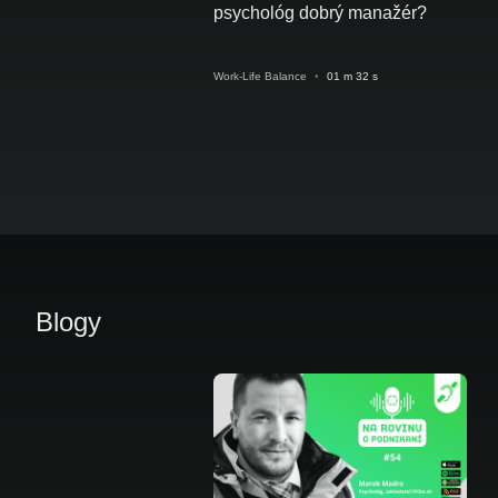
psychológ dobrý manažér?
Work-Life Balance
•
01 m 32 s
Blogy