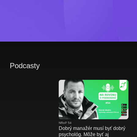
Podcasty
NRoP 54
Dobrý manažér musí byť dobrý
psychológ. Môže byť aj