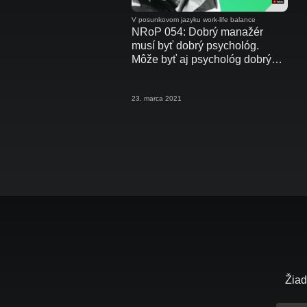
V posunkovom jazyku work-life balance
NRoP 054: Dobrý manažér
musí byť dobrý psychológ.
Môže byť aj psychológ dobrý
manažér?
23. marca 2021
Žiad