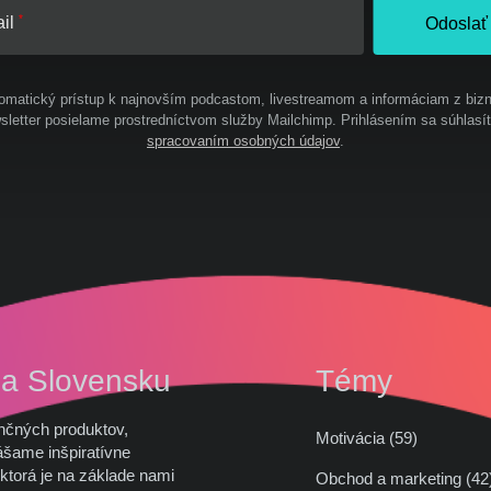
il
Odoslať
omatický prístup k najnovším podcastom, livestreamom a informáciam z bizn
letter posielame prostredníctvom služby Mailchimp. Prihlásením sa súhlasí
spracovaním osobných údajov
.
na Slovensku
Témy
nčných produktov,
Motivácia (59)
ášame inšpiratívne
ktorá je na základe nami
Obchod a marketing (