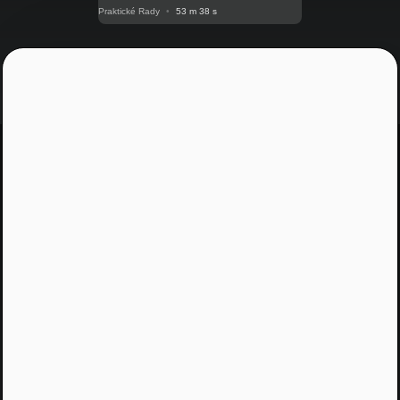
Praktické Rady
•
53 m 38 s
Jááááj skoro som
zabudol...
Žiadny spam, žiadny marketing, iba notifikácia o
našom novom podcaste
Email
Odoslať