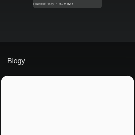
Praktické Rady
•
51 m 02 s
Blogy
Prepis V posunkovom jazyku
Pre nepočujúcich: NRoP 084:
Ľudia sú základom unikátnej
firmy. Ako ich nájsť?