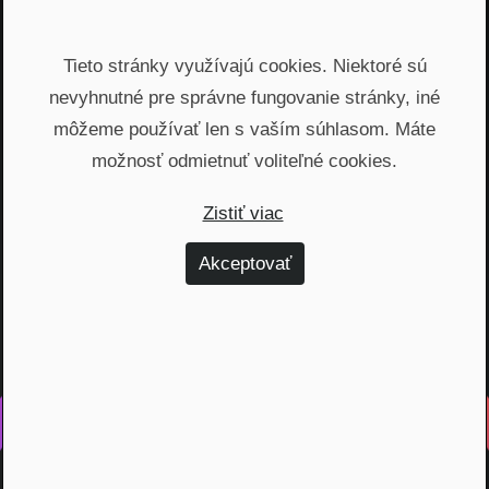
Email
Tieto stránky využívajú cookies. Niektoré sú
Odoslať
nevyhnutné pre správne fungovanie stránky, iné
môžeme používať len s vaším súhlasom. Máte
Automatický prístup k najnovším podcastom, livestreamom
možnosť odmietnuť voliteľné cookies.
a informáciam z biznisu. Newsletter posielame
prostredníctvom služby Mailchimp. Prihlásením sa súhlasíte
Zistiť viac
so
spracovaním osobných údajov
.
Akceptovať
Vyrobené s láskou na Slovensku
Na rovinu rozprávame o fungovaní finančných produktov,