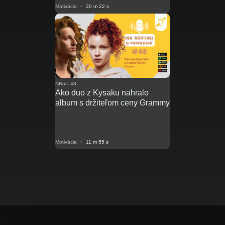
Motivácia
•
30 m 22 s
NRoP 48
Ako duo z Kysaku nahralo
album s držiteľom ceny Grammy
Motivácia
•
11 m 55 s