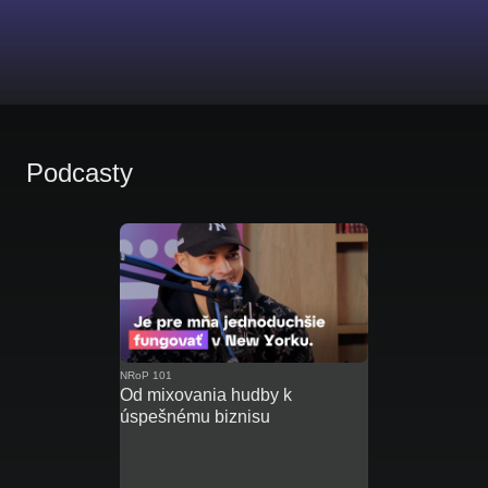
Podcasty
NRoP 101
Od mixovania hudby k
úspešnému biznisu