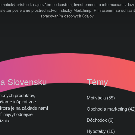
omatický prístup k najnovším podcastom, livestreamom a informáciam z bizn
letter posielame prostredníctvom služby Mailchimp. Prihlásením sa súhlasí
spracovaním osobných údajov
.
na Slovensku
Témy
nčných produktov,
Motivácia (59)
ášame inšpiratívne
ktorá je na základe nami
Obchod a marketing (
ť najvýhodnejšie
Dôchodok (6)
iznis.
Hypotéky (10)