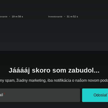
tovanie
•
19 m 58 s
Investovanie
•
31 m 52 s
Jááááj skoro som zabudol...
ny spam, žiadny marketing, iba notifikácia o našom novom pod
il
Odoslať