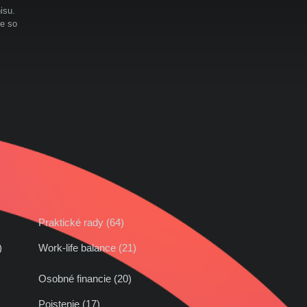
isu.
te so
Praktické rady (64)
42)
Work-life balance (21)
Osobné financie (20)
Poistenie (17)