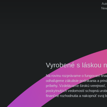
Aut
News
Vyrobené s láskou 
Na rovinu rozprávame o fungovaní fina
odhaľujeme zákulisie podnikania a prin
príbehy. Vzdelávame širokú verejnosť, 
poskytnutých vedomostí schopná urobi
finančné rozhodnutia a nakopnúť svoj b