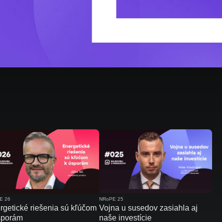
E 26
NRoPE 25
rgetické riešenia sú kľúčom
Vojna u susedov zasiahla aj
sporám
naše investície