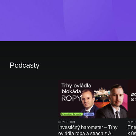
Podcasty
NRoPE 109
NRoP
Investičný barometer – Trhy
Ene
ovládla ropa a strach z AI
k ú