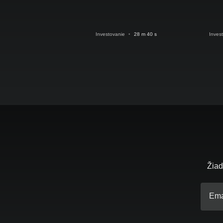
Investovanie
•
28 m 40 s
Inves
Žiad
Ema