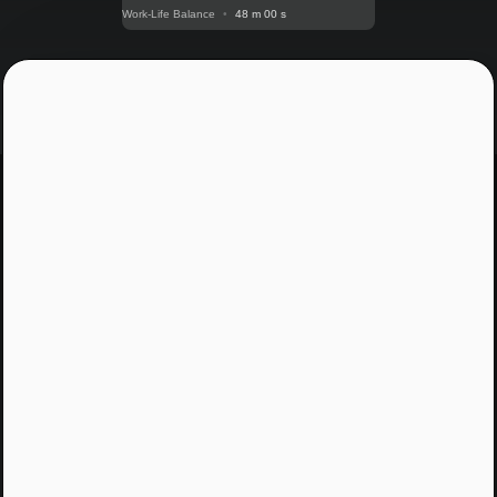
Work-Life Balance
•
48 m 00 s
Jááááj skoro som
zabudol...
Žiadny spam, žiadny marketing, iba notifikácia o
našom novom podcaste
Email
Odoslať