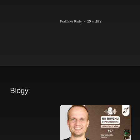
Praktické Rady
•
25 m 28 s
Blogy