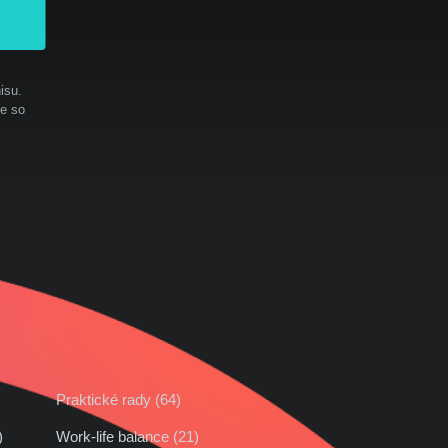
isu.
te so
Praktické rady (64)
42)
Work-life balance (21)