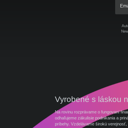
Ema
Aut
News
Vyrobené s láskou 
Na rovinu rozprávame o fungovaní fina
odhaľujeme zákulisie podnikania a prin
príbehy. Vzdelávame širokú verejnosť, 