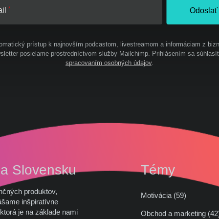
il
Odoslať
omatický prístup k najnovším podcastom, livestreamom a informáciam z bizn
letter posielame prostredníctvom služby Mailchimp. Prihlásením sa súhlasí
spracovaním osobných údajov
.
na Slovensku
Témy
nčných produktov,
Motivácia (59)
ášame inšpiratívne
ktorá je na základe nami
Obchod a marketing (