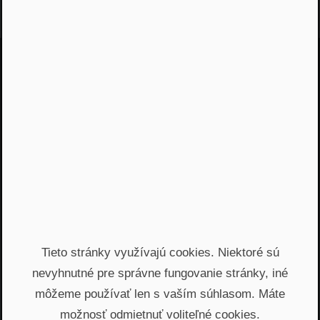
Jááááj skoro som
zabudol...
Žiadny spam, žiadny marketing, iba notifikácia o
našom novom podcaste
Email
Odoslať
Tieto stránky využívajú cookies. Niektoré sú
Automatický prístup k najnovším podcastom, livestreamom
nevyhnutné pre správne fungovanie stránky, iné
a informáciam z biznisu. Newsletter posielame
prostredníctvom služby Mailchimp. Prihlásením sa súhlasíte
môžeme používať len s vaším súhlasom. Máte
so
spracovaním osobných údajov
.
možnosť odmietnuť voliteľné cookies.