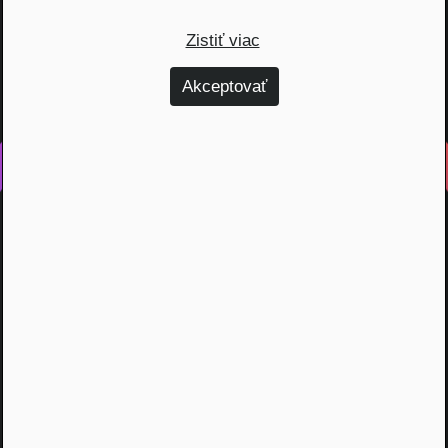
Zistiť viac
Akceptovať
Vyrobené s láskou na Slovensku
Na rovinu rozprávame o fungovaní finančných produktov,
odhaľujeme zákulisie podnikania a prinášame inšpiratívne
príbehy. Vzdelávame širokú verejnosť, ktorá je na základe
nami poskytnutých vedomostí schopná urobiť najvýhodnejšie
finančné rozhodnutia a nakopnúť svoj biznis.
Témy
Dôchodok (6)