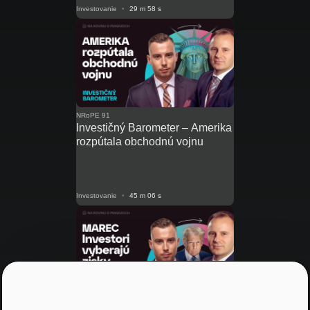
Investovanie
•
29 m 58 s
NRoPE 91
Investičný Barometer – Amerika
rozpútala obchodnú vojnu
Investovanie
•
45 m 06 s
NRoPE 89