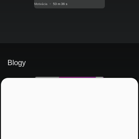
Motivácia
•
53 m 36 s
Blogy
Motivácia V posunkovom jazyku
NRoP 065: Ťažko na cvičisku,
ľahko na pracovisku