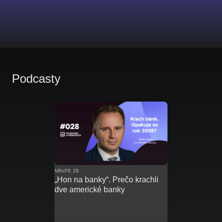
Podcasty
NRoPE 28
„Hon na banky“. Prečo krachli
dve americké banky