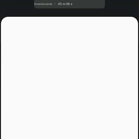
Investovanie
•
45 m 06 s
Jááááj skoro som
zabudol...
Žiadny spam, žiadny marketing, iba notifikácia o
našom novom podcaste
Email
Odoslať