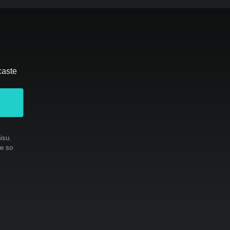
caste
isu.
te so