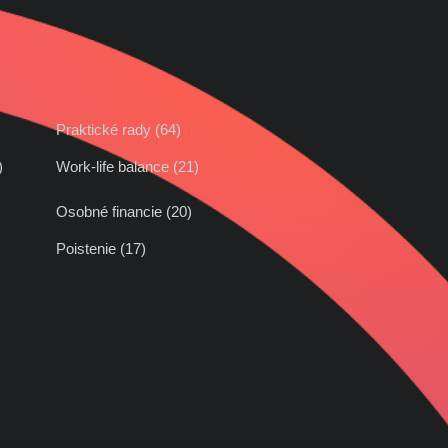
Praktické rady (64)
42)
Work-life balance (21)
Osobné financie (20)
Poistenie (17)