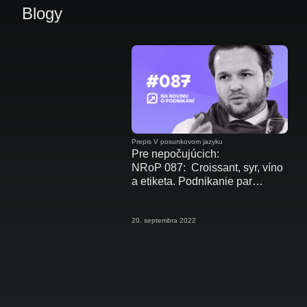
Blogy
Prepis V posunkovom jazyku
Pre nepočujúcich:
NRoP 087: Croissant, syr, víno
a etiketa. Podnikanie par
excellence
20. septembra 2022