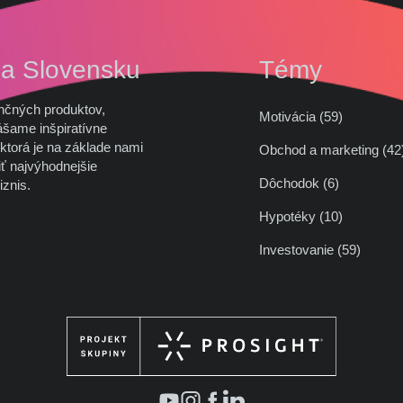
na Slovensku
Témy
nčných produktov,
Motivácia (59)
ášame inšpiratívne
ktorá je na základe nami
Obchod a marketing (
ť najvýhodnejšie
Dôchodok (6)
iznis.
Hypotéky (10)
Investovanie (59)