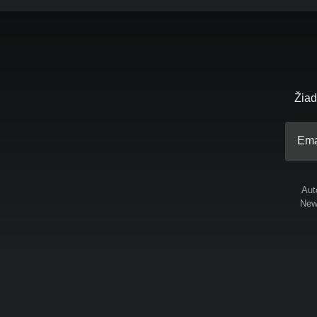
Žiad
Ema
Aut
News