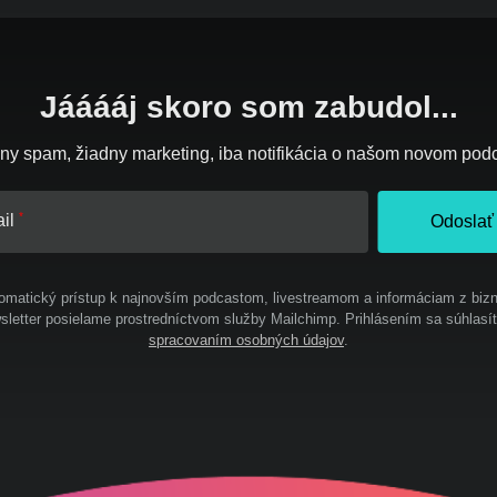
Jááááj skoro som zabudol...
ny spam, žiadny marketing, iba notifikácia o našom novom pod
il
Odoslať
omatický prístup k najnovším podcastom, livestreamom a informáciam z bizn
letter posielame prostredníctvom služby Mailchimp. Prihlásením sa súhlasí
spracovaním osobných údajov
.