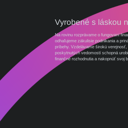
Vyrobené s láskou 
Na rovinu rozprávame o fungovaní fina
odhaľujeme zákulisie podnikania a prin
príbehy. Vzdelávame širokú verejnosť, 
poskytnutých vedomostí schopná urobi
finančné rozhodnutia a nakopnúť svoj b