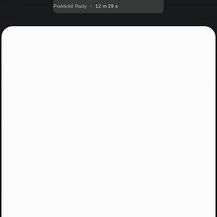
Praktické Rady
•
12 m 29 s
Jááááj skoro som
zabudol...
Žiadny spam, žiadny marketing, iba notifikácia o
našom novom podcaste
Email
Odoslať