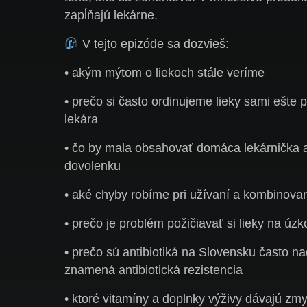
zapĺňajú lekárne.
V tejto epizóde sa dozvieš:
• akým mýtom o liekoch stále veríme
• prečo si často ordinujeme lieky sami ešte
lekára
• čo by mala obsahovať domáca lekárnička a 
dovolenku
• aké chyby robíme pri užívaní a kombinovan
• prečo je problém požičiavať si lieky na úz
• prečo sú antibiotiká na Slovensku často n
znamená antibiotická rezistencia
• ktoré vitamíny a doplnky výživy dávajú zmy