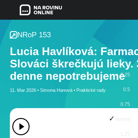
NRoP 153
Lucia Havlíková: Farma
Slováci škrečkujú lieky.
denne nepotrebujeme
0.25
0.5
11. Mar 2026 •
Simona Hanová
•
Praktické rady
0.75
normal
1.25