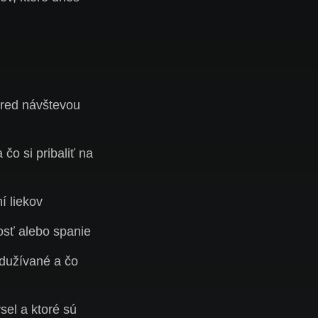
 pred návštevou
čo si pribaliť na
í liekov
kosť alebo spanie
adužívané a čo
sel a ktoré sú