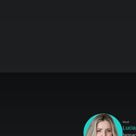
Hosť
Lucia
farma