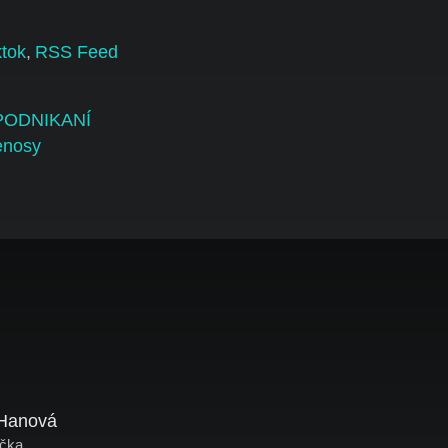
ktok
,
RSS Feed
 PODNIKANÍ
enosy
Hanová
ička