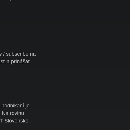
w / subscribe
na
sť a prinášať
 podnikaní je
 Na rovinu
HT Slovensko.