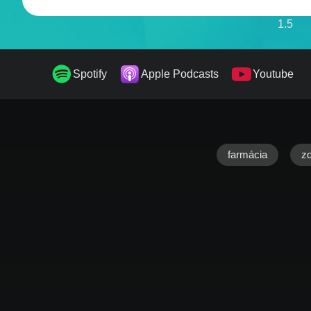
1.5
1.75
Spotify
Apple Podcasts
Youtube
2
farmácia
zd