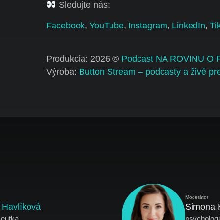
Sledujte nás:
Facebook
,
YouTube
,
Instagram
,
LinkedIn
,
Ti
Produkcia: 2026 ©
Podcast NA ROVINU O
Výroba:
Button Stream – podcasty a živé pr
Moderátor
 Havlíková
Simona 
ceutka
psycholog