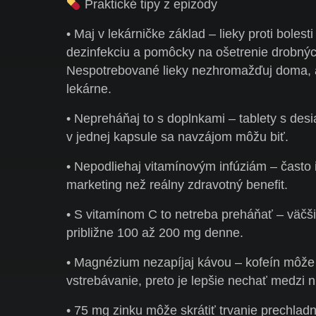
Praktické tipy z epizódy
• Maj v lekárničke základ – lieky proti bolest
dezinfekciu a pomôcky na ošetrenie drobnýc
Nespotrebované lieky nezhromažďuj doma, a
lekárne.
• Nepreháňaj to s doplnkami – tablety s des
v jednej kapsule sa navzájom môžu biť.
• Nepodliehaj vitamínovým infúziám – často 
marketing než reálny zdravotný benefit.
• S vitamínom C to netreba preháňať – väčši
približne 100 až 200 mg denne.
• Magnézium nezapíjaj kávou – kofeín môže
vstrebávanie, preto je lepšie nechať medzi n
• 75 mg zinku môže skrátiť trvanie prechladnu