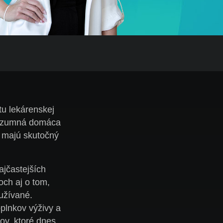
itu lekárenskej
 rozumná domáca
y majú skutočný
jčastejších
och aj o tom,
užívané.
plnkov výživy a
ov, ktoré dnes