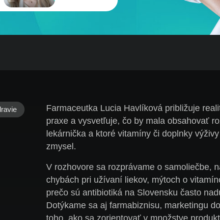
Farmaceutka
Lucia Havlíková
približuje real
ravie
praxe a vysvetľuje, čo by mala obsahovať
lekárnička a ktoré vitamíny či doplnky výživ
zmysel.
V rozhovore sa rozprávame o samoliečbe, na
chybách pri užívaní liekov, mýtoch o vitamín
prečo sú antibiotiká na Slovensku často nad
Dotýkame sa aj farmabiznisu, marketingu do
toho, ako sa zorientovať v množstve produkt