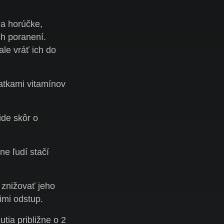
i a horúčke,
h poranení.
le vráť ich do
iatkami vitamínov
ide skôr o
ne ľudí stačí
 znižovať jeho
imi odstup.
tia približne o 2