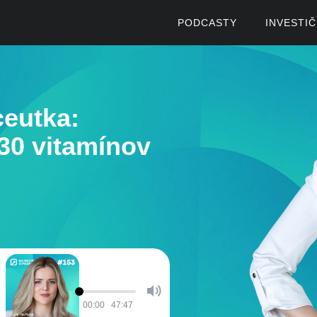
PODCASTY
INVESTI
ceutka:
 30 vitamínov
00:00
47:47