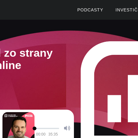
PODCASTY
INVESTI
 zo strany
line
00:00
35:35