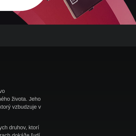
tvo
ého života. Jeho
ktorý vzbudzuje v
ych druhov, ktorí
trach dokáže ľudí