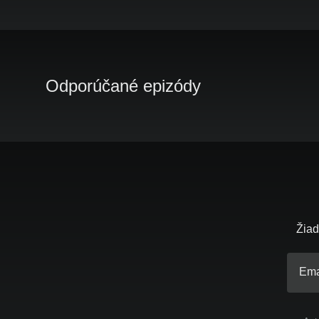
Odporúčané epizódy
Žiad
Ema