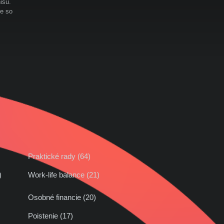
isu.
te so
Praktické rady (64)
42)
Work-life balance (21)
Osobné financie (20)
Poistenie (17)