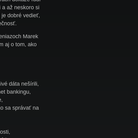
i a až neskoro si
 je dobré vedieť,
ečnosť.
peniazoch Marek
 aj o tom, ako
é dáta nešírili,
net bankingu,
e,
ko sa správať na
osti,