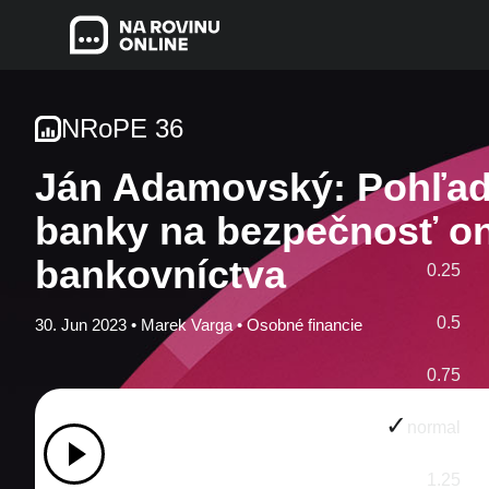
NRoPE 36
Ján Adamovský: Pohľad
banky na bezpečnosť on
bankovníctva
0.25
0.5
30. Jun 2023 •
Marek Varga
•
Osobné financie
0.75
normal
1.25