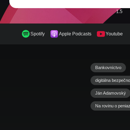
1.5
1.75
Spotify
Apple Podcasts
Youtube
2
Bankovníctvo
digitálna bezpečn
Ján Adamovský
Na rovinu o penia