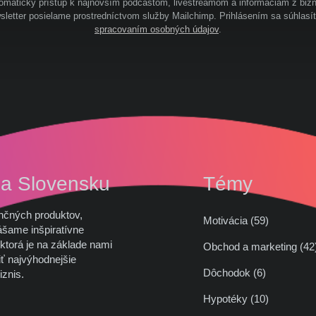
omatický prístup k najnovším podcastom, livestreamom a informáciam z bizn
letter posielame prostredníctvom služby Mailchimp. Prihlásením sa súhlasí
spracovaním osobných údajov
.
na Slovensku
Témy
nčných produktov,
Motivácia (59)
ášame inšpiratívne
ktorá je na základe nami
Obchod a marketing (
ť najvýhodnejšie
Dôchodok (6)
iznis.
Hypotéky (10)