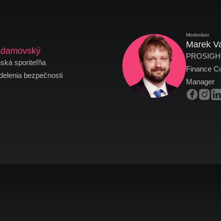
Moderátor
Marek V
Adamovský
PROSIGHT
ská sporiteľňa
Finance Con
delenia bezpečnosti
Manager