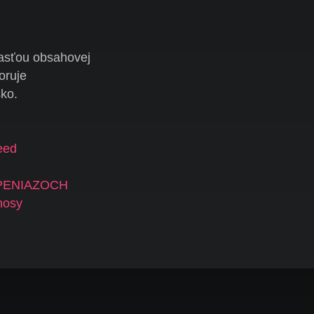
sťou obsahovej
oruje
ko.
eed
 PENIAZOCH
nosy