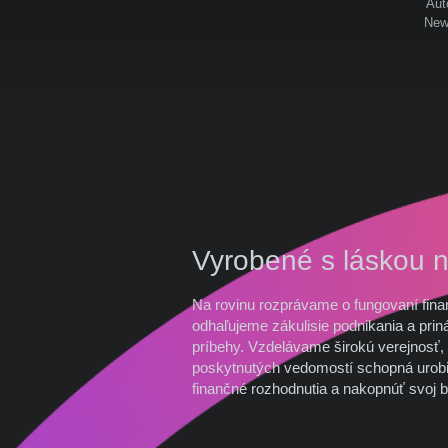
Aut
News
Vyrobené s láskou 
Na rovinu rozprávame o fungovaní fina
odhaľujeme zákulisie podnikania a prin
príbehy. Vzdelávame širokú verejnosť, 
poskytnutých vedomostí schopná urobi
finančné rozhodnutia a nakopnúť svoj b