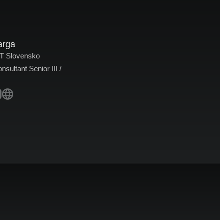
arga
 Slovensko
sultant Senior III /