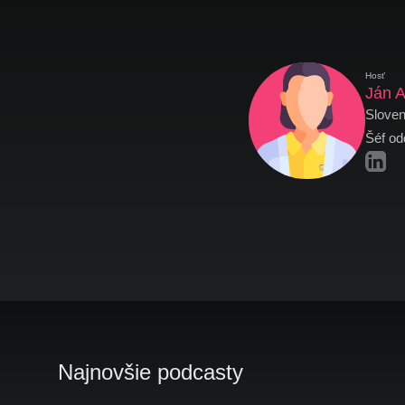
Hosť
Ján 
Sloven
Šéf od
Najnovšie podcasty