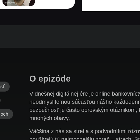
O epizóde
osť
V dnešnej digitálnej ére je online bankovníc
neodmysliteľnou súčasťou nášho každodenn
bezpečnosť je často obrovským otáznikom, 
zoch
mnohých obavy.
Väčšina z nás sa stretla s podvodníkmi rôzn
používajú tú najmocnejšiu zbraň – strach. S