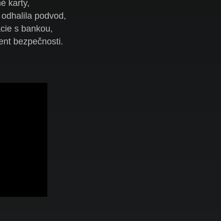
é karty,
 odhalila podvod,
cie s bankou,
ent bezpečnosti.