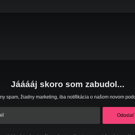
Jááááj skoro som zabudol...
ny spam, žiadny marketing, iba notifikácia o našom novom pod
il
Odoslať