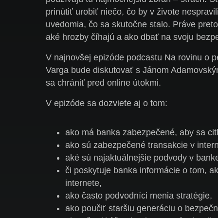
prinútiť urobiť niečo, čo by v živote nespravil
uvedomia, čo sa skutočne stalo. Práve preto
aké hrozby číhajú a ako dbať na svoju bezp
V najnovšej epizóde podcastu Na rovinu o 
Varga bude diskutovať s Jánom Adamovským
sa chrániť pred online útokmi.
V epizóde sa dozviete aj o tom:
ako má banka zabezpečené, aby sa citliv
ako sú zabezpečené transakcie v inter
aké sú najaktuálnejšie podvody v bank
či poskytuje banka informácie o tom, a
internete,
ako často podvodníci menia stratégie,
ako poučiť staršiu generáciu o bezpečn