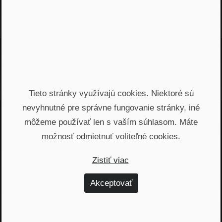
Najnovšie podcasty
Odporúčané epizódy
Tieto stránky využívajú cookies. Niektoré sú
nevyhnutné pre správne fungovanie stránky, iné
môžeme používať len s vaším súhlasom. Máte
Jááááj skoro som
možnosť odmietnuť voliteľné cookies.
zabudol...
Zistiť viac
Žiadny spam, žiadny marketing, iba notifikácia o
našom novom podcaste
Akceptovať
Email