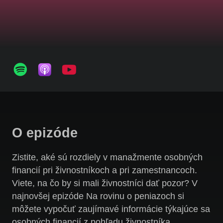
O epizóde
Zistite, aké sú rozdiely v manažmente osobných
financií pri živnostníkoch a pri zamestnancoch.
Viete, na čo by si mali živnostníci dať pozor? V
najnovšej epizóde Na rovinu o peniazoch si
môžete vypočuť zaujímavé informácie týkajúce sa
osobných financií z pohľadu živnostníka.