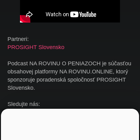
Partneri:
PROSIGHT Slovensko
Podcast NA ROVINU O PENIAZOCH je súčasťou
obsahovej platformy NA ROVINU.ONLINE, ktorý
sponzoruje poradenská spoločnosť PROSIGHT
Slovensko.
Sledujte nás:
Facebook
,
YouTube
,
Instagram
,
LinkedIn
,
Feed
Produkcia: 2023 ©
Podcast NA ROVINU O PENIA
ZOCH