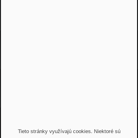
Najnovšie podcasty
Odporúčané epizódy
Jááááj skoro som
Tieto stránky využívajú cookies. Niektoré sú
zabudol...