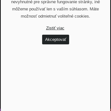
nevyhnutné pre správne fungovanie stránky, iné
môžeme používať len s vaším súhlasom. Máte
Žiadny spam, žiadny marketing, iba notifikácia o
našom novom podcaste
možnosť odmietnuť voliteľné cookies.
Zistiť viac
Email
Akceptovať
Odoslať
Automatický prístup k najnovším podcastom, livestreamom
a informáciam z biznisu. Newsletter posielame
prostredníctvom služby Mailchimp. Prihlásením sa súhlasíte
so
spracovaním osobných údajov
.