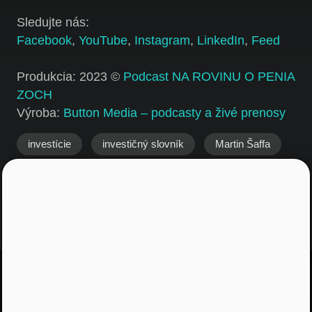
Sledujte nás:
Facebook
,
YouTube
,
Instagram
,
LinkedIn
,
Feed
Produkcia: 2023 ©
Podcast NA ROVINU O PENIA
ZOCH
Výroba:
Button Media – podcasty a živé prenosy
investície
investičný slovník
Martin Šaffa
Na rovinu o peniazoch
osobné financie
PROSIGHT barometer