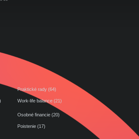
Praktické rady (64)
42)
Work-life balance (21)
Osobné financie (20)
Poistenie (17)