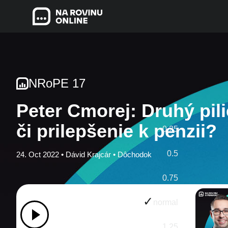
NRoPE 17
Peter Cmorej: Druhý pilie
či prilepšenie k penzii?
0.25
0.5
24. Oct 2022 •
Dávid Krajcár
•
Dôchodok
0.75
normal
1.25