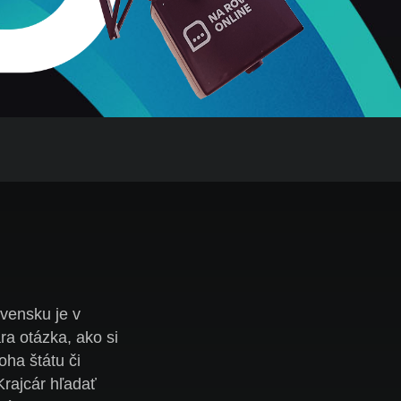
vensku je v
ra otázka, ako si
oha štátu či
Krajcár hľadať