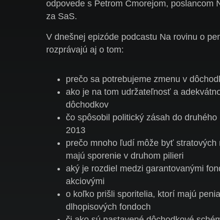
odpovede s Petrom Cmorejom, poslancom N
za SaS.
V dnešnej epizóde podcastu Na rovinu o pe
rozprávajú aj o tom:
prečo sa potrebujeme zmenu v dôcho
ako je na tom udržateľnosť a adekvátn
dôchodkov
čo spôsobil politický zásah do druhého p
2013
prečo mnoho ľudí môže byť stratových 
majú sporenie v druhom pilieri
aký je rozdiel medzi garantovanými fon
akciovými
o koľko prišli sporitelia, ktorí majú peni
dlhopisových fondoch
či ako sú nastavené dôchodkové schém