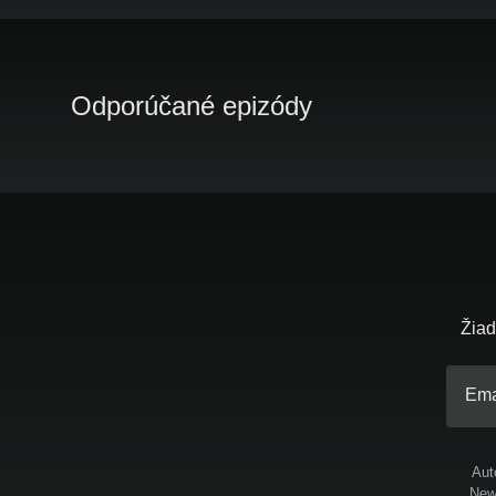
Odporúčané epizódy
Žiad
Ema
Aut
News