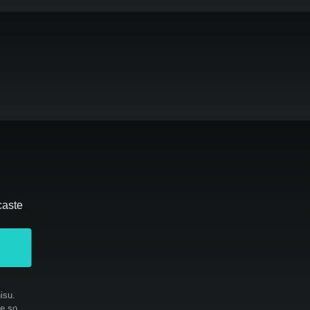
caste
isu.
te so