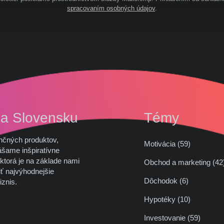
spracovaním osobných údajov
.
na Slovensku
Témy
nčných produktov,
Motivácia (59)
ášame inšpiratívne
ktorá je na základe nami
Obchod a marketing (
ť najvýhodnejšie
Dôchodok (6)
iznis.
Hypotéky (10)
Investovanie (59)