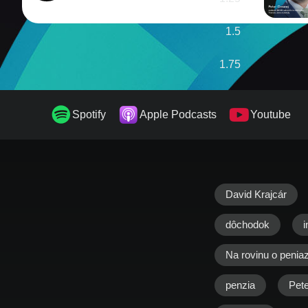
1.5
1.75
2
Spotify
Apple Podcasts
Youtube
David Krajcár
dôchodok
i
Na rovinu o penia
penzia
Pet