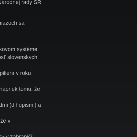
árodnej rady SR
niazoch sa
dkovom systéme
osť slovenských
iliera v roku
napriek tomu, že
dmi (dlhopismi) a
aze v
y v zahraničí