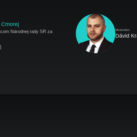
r Cmorej
Moderátor
ncom Národnej rady SR za
Dávid Kr