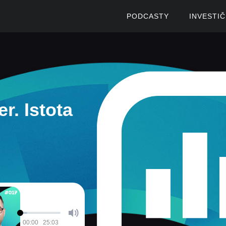
PODCASTY
INVESTI
r. Istota
00:00
25:03