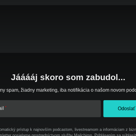
Jááááj skoro som zabudol...
ny spam, žiadny marketing, iba notifikácia o našom novom pod
il
Odoslať
omatický prístup k najnovším podcastom, livestreamom a informáciam z bizn
letter posielame prostredníctvom služby Mailchimp. Prihlásením sa súhlasí