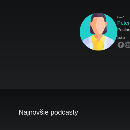
Hosť
Pete
Posla
SaS
Najnovšie podcasty