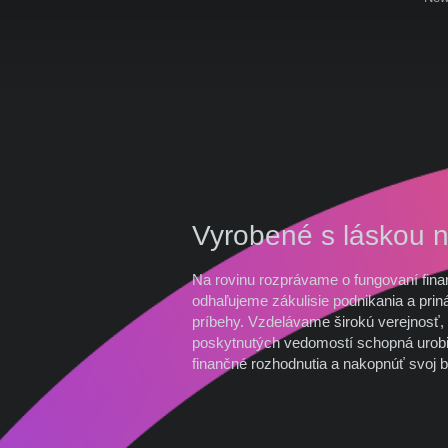
Vyrobené s láskou 
Na rovinu rozprávame o fungovaní fina
odhaľujeme zákulisie podnikania a prin
príbehy. Vzdelávame širokú verejnosť, 
poskytnutých vedomostí schopná urobi
finančné rozhodnutia a nakopnúť svoj b