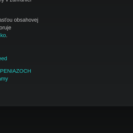
sťou obsahovej
oruje
ko
.
eed
O PENIAZOCH
eamy