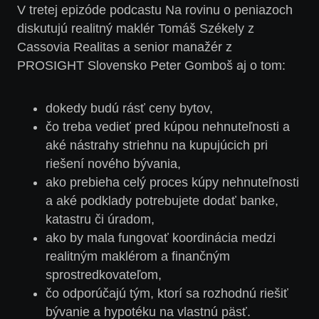
V tretej epizóde podcastu Na rovinu o peniazoch
diskutujú realitný maklér
Tomáš Székely z
Cassovia Realitas
a senior manažér z
PROSIGHT Slovensko Peter Gomboš
aj o tom:
dokedy budú rásť ceny bytov,
čo treba vedieť pred kúpou nehnuteľnosti a
aké nástrahy striehnu na kupujúcich pri
riešení nového bývania,
ako prebieha celý proces kúpy nehnuteľnosti
a aké podklady potrebujete dodať banke,
katastru či úradom,
ako by mala fungovať koordinácia medzi
realitným maklérom a finančným
sprostredkovateľom,
čo odporúčajú tým, ktorí sa rozhodnú riešiť
bývanie a hypotéku na vlastnú päsť.