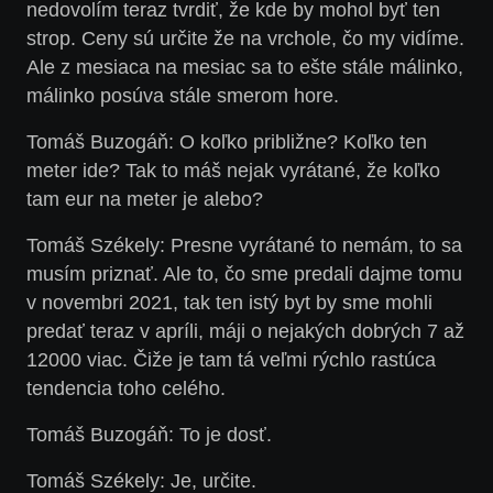
nedovolím teraz tvrdiť, že kde by mohol byť ten
strop. Ceny sú určite že na vrchole, čo my vidíme.
Ale z mesiaca na mesiac sa to ešte stále málinko,
málinko posúva stále smerom hore.
Tomáš Buzogáň: O koľko približne? Koľko ten
meter ide? Tak to máš nejak vyrátané, že koľko
tam eur na meter je alebo?
Tomáš Székely: Presne vyrátané to nemám, to sa
musím priznať. Ale to, čo sme predali dajme tomu
v novembri 2021, tak ten istý byt by sme mohli
predať teraz v apríli, máji o nejakých dobrých 7 až
12000 viac. Čiže je tam tá veľmi rýchlo rastúca
tendencia toho celého.
Tomáš Buzogáň: To je dosť.
Tomáš Székely: Je, určite.