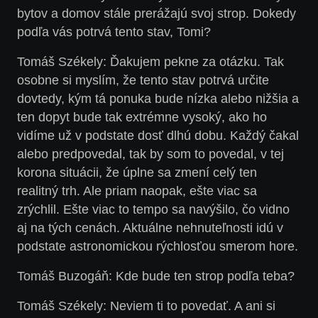
bytov a domov stále prerážajú svoj strop. Dokedy
podľa vás potrvá tento stav, Tomi?
Tomáš Székely: Ďakujem pekne za otázku. Tak
osobne si myslím, že tento stav potrvá určite
dovtedy, kým tá ponuka bude nízka alebo nižšia a
ten dopyt bude tak extrémne vysoký, ako ho
vidíme už v podstate dosť dlhú dobu. Každý čakal
alebo predpovedal, tak by som to povedal, v tej
korona situácii, že úplne sa zmení celý ten
realitný trh. Ale priam naopak, ešte viac sa
zrýchlil. Ešte viac to tempo sa navýšilo, čo vidno
aj na tých cenách. Aktuálne nehnuteľnosti idú v
podstate astronomickou rýchlosťou smerom hore.
Tomáš Buzogáň: Kde bude ten strop podľa teba?
Tomáš Székely: Neviem ti to povedať. A ani si