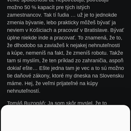
možno 50 % kapacít pre tých istých
zamestnancov. Tak tí ľudia … už je to jednokde
zmenia bývanie, lebo prakticky môžeš bývať ja
neviem v Košiciach a pracovať v Bratislave. Bývať
úplne niekde inde a pracovať. To znamená, že to,
že dlhodobo sa zaviažeš k nejakej nehnuteľnosti
a kúpe, nemeníš na fakt, že zmeníš robotu. Takže
tam si myslím, že ten príklad zo zahraničia, aspoň
dokiaľ ešte… Ešte jedna tam je vec a to sú možno
tie daňové zákony, ktoré my dneska na Slovensku
máme. Hej, že veľmi prijateľné na kúpy
nehnuteľností.
Tomáš Buzogáň: Ja som skôr myslel, že to
skončíš tak, že vlastne keď budú ľudia mať home
office… A dobre, už chápem, čo si tým chcel
povedať. Teraz mi to došlo. (smiech) Dobre,