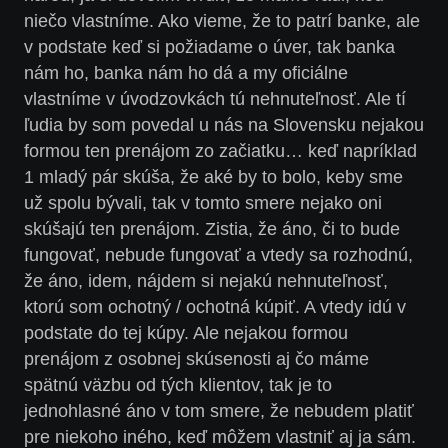
niečo vlastníme. Ako vieme, že to patrí banke, ale
v podstate keď si požiadame o úver, tak banka
nám ho, banka nám ho dá a my oficiálne
vlastníme v úvodzovkách tú nehnuteľnosť. Ale tí
ľudia by som povedal u nás na Slovensku nejakou
formou ten prenájom zo začiatku… keď napríklad
1 mladý pár skúša, že aké by to bolo, keby sme
už spolu bývali, tak v tomto smere nejako oni
skúšajú ten prenájom. Zistia, že áno, či to bude
fungovať, nebude fungovať a vtedy sa rozhodnú,
že áno, idem, nájdem si nejakú nehnuteľnosť,
ktorú som ochotný / ochotná kúpiť. A vtedy idú v
podstate do tej kúpy. Ale nejakou formou
prenájom z osobnej skúsenosti aj čo máme
spätnú väzbu od tých klientov, tak je to
jednohlasné áno v tom smere, že nebudem platiť
pre niekoho iného, keď môžem vlastniť aj ja sám.