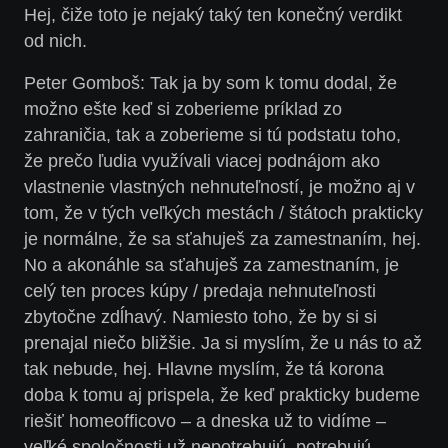
Hej, čiže toto je nejaký taký ten konečný verdikt
od nich.
Peter Gomboš: Tak ja by som k tomu dodal, že
možno ešte keď si zoberieme príklad zo
zahraničia, tak a zoberieme si tú podstatu toho,
že prečo ľudia využívali viacej podnájom ako
vlastnenie vlastných nehnuteľností, je možno aj v
tom, že v tých veľkých mestách / štátoch prakticky
je normálne, že sa sťahuješ za zamestnaním, hej.
No a akonáhle sa sťahuješ za zamestnaním, je
celý ten proces kúpy / predaja nehnuteľnosti
zbytočne zdĺhavý. Namiesto toho, že by si si
prenajal niečo bližšie. Ja si myslím, že u nás to až
tak nebude, hej. Hlavne myslím, že tá korona
doba k tomu aj prispela, že keď prakticky budeme
riešiť homeofficovo – a dneska už to vidíme –
veľké spoločnosti už nepotrebujú, potrebujú