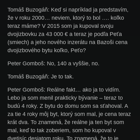
Tomáš Buzogáň: Keď si napríklad ja predstavím,
že v roku 2000… neviem, ktorý to bol …. koľko
teraz máme? V 2015 som ja kupoval svoju
dvojizbovku za 43 000 € a teraz je podľa Peťa
(smiech) a jeho nového inzerátu na Bazoši cena
dvojizbového bytu koľko, Peťo?
Peter Gomboš: No, 140 a vyššie, no.
Tomáš Buzogáň: Je to tak.
Peter Gomboš: Reálne fakt… ako ja to vidím.
Lebo ja som menil prakticky bývanie – teraz to
budú 4 roky. Z bytu do domu som sa sťahoval. A
za tie 4 roky môj byt, ktorý som mal, je cena teraz
krát dva. To znamená, že reálne ja ten byt som
mal, keď to tak zoberiem, som ho kupoval v
dvetisíc desiatom roku. To znamená, že to je