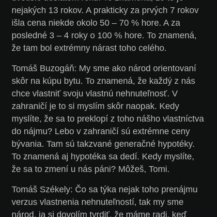
nejakých 13 rokov. A prakticky za prvých 7 rokov
išla cena niekde okolo 50 – 70 % hore. A za
posledné 3 – 4 roky o 100 % hore. To znamená,
že tam bol extrémny nárast toho celého.
Tomáš Buzogáň: My sme ako národ orientovaní
skôr na kúpu bytu. To znamená, že každý z nás
chce vlastniť svoju vlastnú nehnuteľnosť. V
zahraničí je to si myslím skôr naopak. Kedy
myslíte, že sa to preklopí z toho nášho vlastníctva
do nájmu? Lebo v zahraničí sú extrémne ceny
bývania. Tam sú takzvané generačné hypotéky.
To znamená aj hypotéka sa dedí. Kedy myslíte,
že sa to zmení u nás páni? Môžeš, Tomi.
Tomáš Székely: Čo sa týka nejak toho prenájmu
verzus vlastnenia nehnuteľností, tak my sme
národ, ja si dovolím tvrdiť, že máme radi, keď