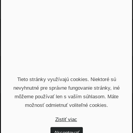
Najnovšie podcasty
Odporúčané epizódy
Tieto stránky využívajú cookies. Niektoré sú
nevyhnutné pre správne fungovanie stránky, iné
môžeme používať len s vaším súhlasom. Máte
možnosť odmietnuť voliteľné cookies.
Jááááj skoro som
Zistiť viac
zabudol...
Akceptovať