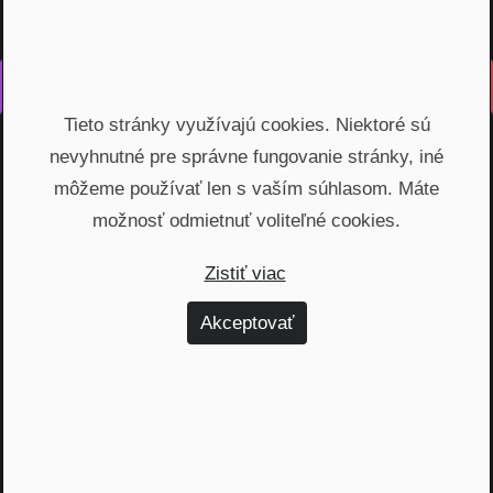
Vyrobené s láskou na Slovensku
Tieto stránky využívajú cookies. Niektoré sú
Na rovinu rozprávame o fungovaní finančných produktov,
nevyhnutné pre správne fungovanie stránky, iné
odhaľujeme zákulisie podnikania a prinášame inšpiratívne
príbehy. Vzdelávame širokú verejnosť, ktorá je na základe
môžeme používať len s vaším súhlasom. Máte
nami poskytnutých vedomostí schopná urobiť najvýhodnejšie
možnosť odmietnuť voliteľné cookies.
finančné rozhodnutia a nakopnúť svoj biznis.
Zistiť viac
Témy
Akceptovať
Dôchodok (6)
Hypotéky (10)
Investovanie (59)
Osobné financie (20)