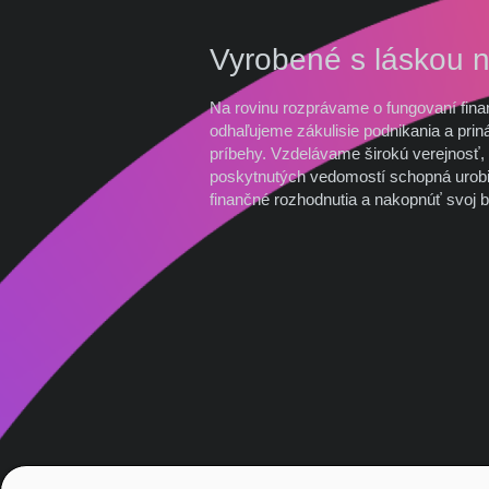
Vyrobené s láskou 
Na rovinu rozprávame o fungovaní fina
odhaľujeme zákulisie podnikania a prin
príbehy. Vzdelávame širokú verejnosť, 
poskytnutých vedomostí schopná urobi
finančné rozhodnutia a nakopnúť svoj b