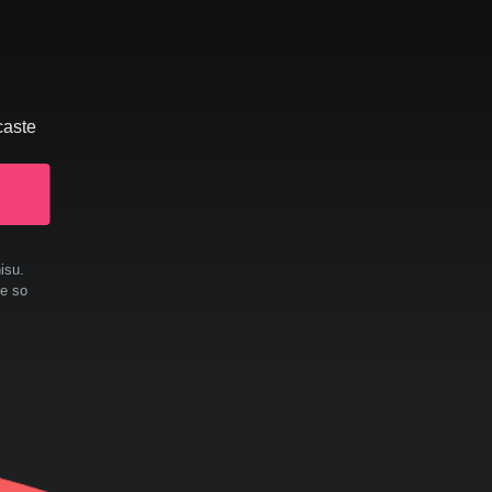
caste
isu.
te so