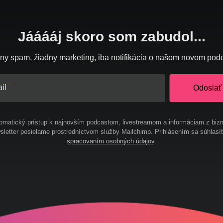
Jááááj skoro som zabudol...
ny spam, žiadny marketing, iba notifikácia o našom novom pod
il
Odoslať
omatický prístup k najnovším podcastom, livestreamom a informáciam z bizn
letter posielame prostredníctvom služby Mailchimp. Prihlásením sa súhlasí
spracovaním osobných údajov
.