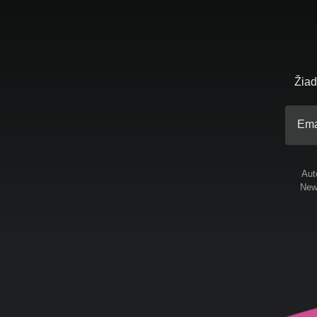
Žiad
Ema
Aut
News