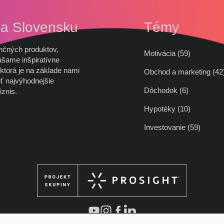
na Slovensku
Témy
nčných produktov,
Motivácia (59)
ášame inšpiratívne
ktorá je na základe nami
Obchod a marketing (
ť najvýhodnejšie
Dôchodok (6)
iznis.
Hypotéky (10)
Investovanie (59)