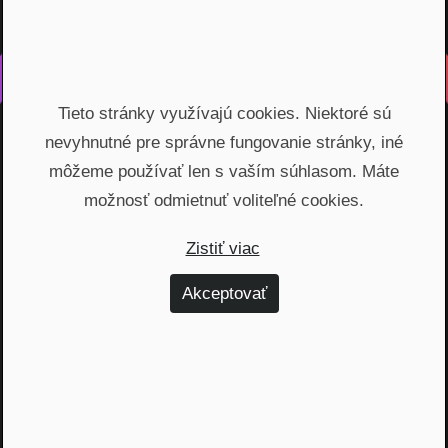
Vyrobené s láskou na Slovensku
Tieto stránky využívajú cookies. Niektoré sú
Na rovinu rozprávame o fungovaní finančných produktov,
nevyhnutné pre správne fungovanie stránky, iné
odhaľujeme zákulisie podnikania a prinášame inšpiratívne
príbehy. Vzdelávame širokú verejnosť, ktorá je na základe
môžeme používať len s vaším súhlasom. Máte
nami poskytnutých vedomostí schopná urobiť najvýhodnejšie
možnosť odmietnuť voliteľné cookies.
finančné rozhodnutia a nakopnúť svoj biznis.
Zistiť viac
Témy
Akceptovať
Dôchodok (6)
Hypotéky (10)
Investovanie (59)
Osobné financie (20)