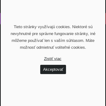
Vyrobené s láskou na Slovensku
Tieto stránky využívajú cookies. Niektoré sú
Na rovinu rozprávame o fungovaní finančných produktov,
nevyhnutné pre správne fungovanie stránky, iné
odhaľujeme zákulisie podnikania a prinášame inšpiratívne
príbehy. Vzdelávame širokú verejnosť, ktorá je na základe
môžeme používať len s vaším súhlasom. Máte
nami poskytnutých vedomostí schopná urobiť najvýhodnejšie
možnosť odmietnuť voliteľné cookies.
finančné rozhodnutia a nakopnúť svoj biznis.
Zistiť viac
Témy
Akceptovať
Dôchodok (6)
Hypotéky (10)
Investovanie (59)
Osobné financie (20)