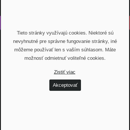
Vyrobené s láskou na Slovensku
Tieto stránky využívajú cookies. Niektoré sú
Na rovinu rozprávame o fungovaní finančných produktov,
nevyhnutné pre správne fungovanie stránky, iné
odhaľujeme zákulisie podnikania a prinášame inšpiratívne
príbehy. Vzdelávame širokú verejnosť, ktorá je na základe
môžeme používať len s vaším súhlasom. Máte
nami poskytnutých vedomostí schopná urobiť najvýhodnejšie
možnosť odmietnuť voliteľné cookies.
finančné rozhodnutia a nakopnúť svoj biznis.
Zistiť viac
Témy
Akceptovať
Dôchodok (6)
Hypotéky (10)
Investovanie (59)
Osobné financie (20)