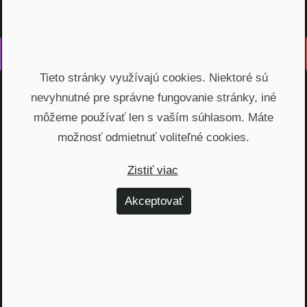
Vyrobené s láskou na Slovensku
Tieto stránky využívajú cookies. Niektoré sú
Na rovinu rozprávame o fungovaní finančných produktov,
nevyhnutné pre správne fungovanie stránky, iné
odhaľujeme zákulisie podnikania a prinášame inšpiratívne
príbehy. Vzdelávame širokú verejnosť, ktorá je na základe
môžeme používať len s vaším súhlasom. Máte
nami poskytnutých vedomostí schopná urobiť najvýhodnejšie
možnosť odmietnuť voliteľné cookies.
finančné rozhodnutia a nakopnúť svoj biznis.
Zistiť viac
Témy
Akceptovať
Dôchodok (6)
Hypotéky (10)
Investovanie (59)
Osobné financie (20)