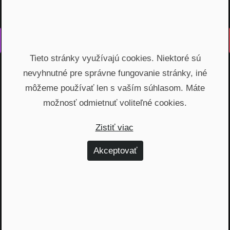
Vyrobené s láskou na Slovensku
Tieto stránky využívajú cookies. Niektoré sú
Na rovinu rozprávame o fungovaní finančných produktov,
nevyhnutné pre správne fungovanie stránky, iné
odhaľujeme zákulisie podnikania a prinášame inšpiratívne
príbehy. Vzdelávame širokú verejnosť, ktorá je na základe
môžeme používať len s vaším súhlasom. Máte
nami poskytnutých vedomostí schopná urobiť najvýhodnejšie
možnosť odmietnuť voliteľné cookies.
finančné rozhodnutia a nakopnúť svoj biznis.
Zistiť viac
Témy
Akceptovať
Dôchodok (6)
Hypotéky (10)
Investovanie (59)
Osobné financie (20)