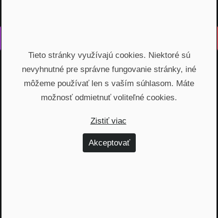
Vyrobené s láskou na Slovensku
Tieto stránky využívajú cookies. Niektoré sú
Na rovinu rozprávame o fungovaní finančných produktov,
nevyhnutné pre správne fungovanie stránky, iné
odhaľujeme zákulisie podnikania a prinášame inšpiratívne
príbehy. Vzdelávame širokú verejnosť, ktorá je na základe
môžeme používať len s vaším súhlasom. Máte
nami poskytnutých vedomostí schopná urobiť najvýhodnejšie
možnosť odmietnuť voliteľné cookies.
finančné rozhodnutia a nakopnúť svoj biznis.
Zistiť viac
Témy
Akceptovať
Dôchodok (6)
Hypotéky (10)
Investovanie (59)
Osobné financie (20)