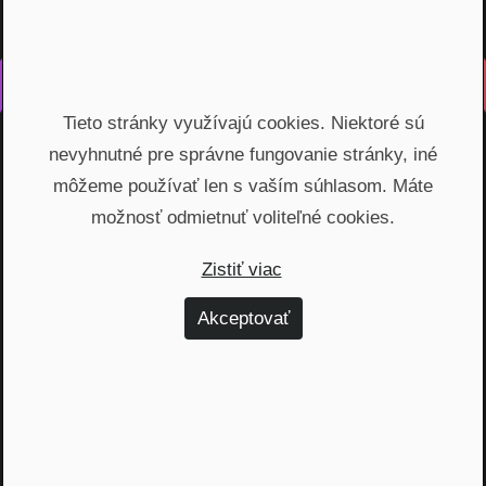
Vyrobené s láskou na Slovensku
Tieto stránky využívajú cookies. Niektoré sú
Na rovinu rozprávame o fungovaní finančných produktov,
nevyhnutné pre správne fungovanie stránky, iné
odhaľujeme zákulisie podnikania a prinášame inšpiratívne
príbehy. Vzdelávame širokú verejnosť, ktorá je na základe
môžeme používať len s vaším súhlasom. Máte
nami poskytnutých vedomostí schopná urobiť najvýhodnejšie
možnosť odmietnuť voliteľné cookies.
finančné rozhodnutia a nakopnúť svoj biznis.
Zistiť viac
Témy
Akceptovať
Dôchodok (6)
Hypotéky (10)
Investovanie (59)
Osobné financie (20)