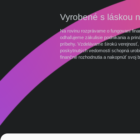
Vyrobené s láskou 
Na rovinu rozprávame o fungovaní fina
odhaľujeme zákulisie podnikania a prin
príbehy. Vzdelávame širokú verejnosť, 
poskytnutých vedomostí schopná urobi
finančné rozhodnutia a nakopnúť svoj b