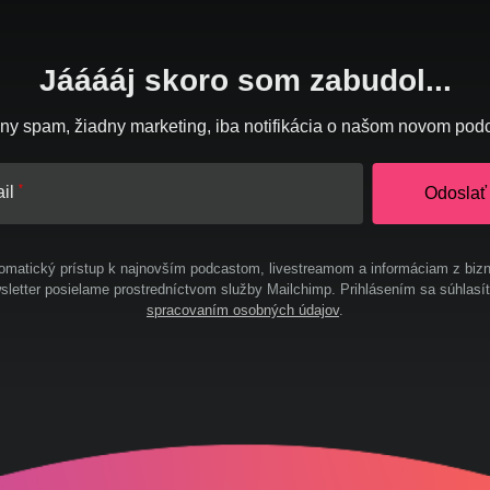
Jááááj skoro som zabudol...
ny spam, žiadny marketing, iba notifikácia o našom novom pod
il
Odoslať
omatický prístup k najnovším podcastom, livestreamom a informáciam z bizn
letter posielame prostredníctvom služby Mailchimp. Prihlásením sa súhlasí
spracovaním osobných údajov
.