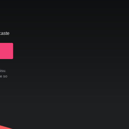
caste
isu.
te so