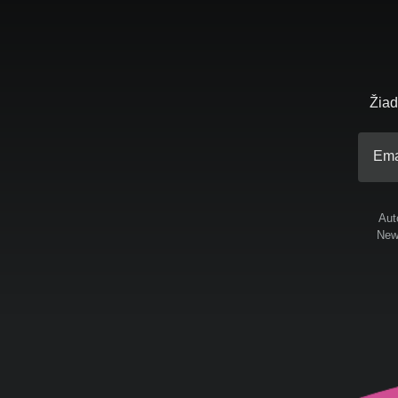
Žiad
Ema
Aut
News