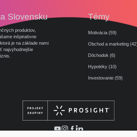
na Slovensku
Témy
nčných produktov,
Motivácia (59)
ášame inšpiratívne
ktorá je na základe nami
Obchod a marketing (
ť najvýhodnejšie
Dôchodok (6)
iznis.
Hypotéky (10)
Investovanie (59)