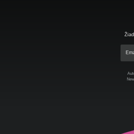
Žiad
Ema
Aut
News