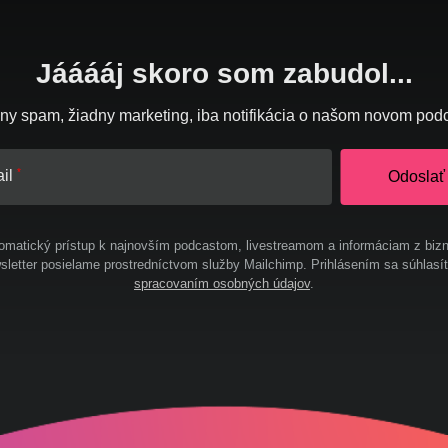
Jááááj skoro som zabudol...
ny spam, žiadny marketing, iba notifikácia o našom novom pod
il
Odoslať
omatický prístup k najnovším podcastom, livestreamom a informáciam z bizn
letter posielame prostredníctvom služby Mailchimp. Prihlásením sa súhlasí
spracovaním osobných údajov
.