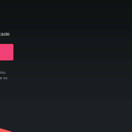
caste
isu.
te so