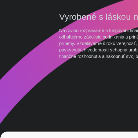
Vyrobené s láskou 
Na rovinu rozprávame o fungovaní fina
odhaľujeme zákulisie podnikania a prin
príbehy. Vzdelávame širokú verejnosť, 
poskytnutých vedomostí schopná urobi
finančné rozhodnutia a nakopnúť svoj b