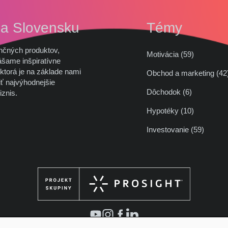
na Slovensku
Témy
nčných produktov,
Motivácia (59)
ášame inšpiratívne
ktorá je na základe nami
Obchod a marketing (
ť najvýhodnejšie
Dôchodok (6)
iznis.
Hypotéky (10)
Investovanie (59)