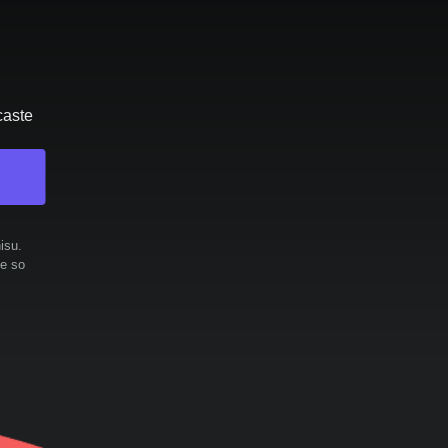
caste
isu.
te so