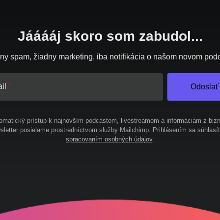
Jááááj skoro som zabudol...
ny spam, žiadny marketing, iba notifikácia o našom novom pod
il
Odoslať
omatický prístup k najnovším podcastom, livestreamom a informáciam z bizn
letter posielame prostredníctvom služby Mailchimp. Prihlásením sa súhlasí
spracovaním osobných údajov
.