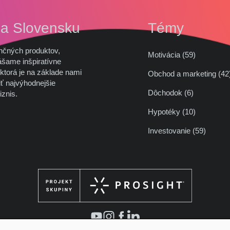
na Slovensku
Témy
nčných produktov,
Motivácia (59)
ášame inšpiratívne
ktorá je na základe nami
Obchod a marketing (
ť najvýhodnejšie
Dôchodok (6)
iznis.
Hypotéky (10)
Investovanie (59)