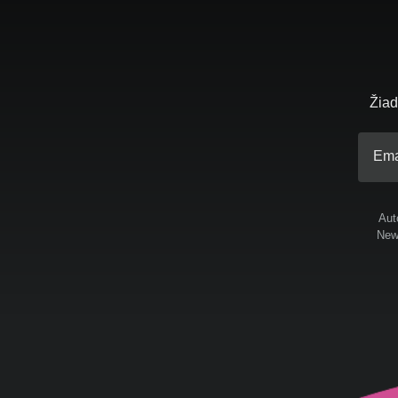
Žiad
Ema
Aut
News