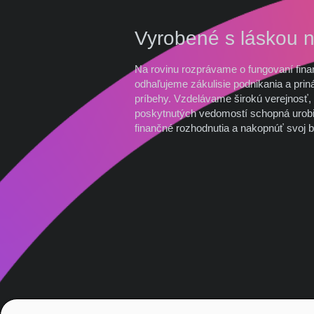
Vyrobené s láskou 
Na rovinu rozprávame o fungovaní fina
odhaľujeme zákulisie podnikania a prin
príbehy. Vzdelávame širokú verejnosť, 
poskytnutých vedomostí schopná urobi
finančné rozhodnutia a nakopnúť svoj b