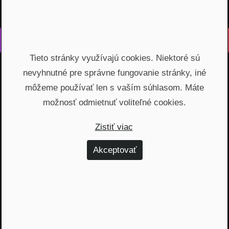
Vyrobené s láskou na Slovensku
Tieto stránky využívajú cookies. Niektoré sú
Na rovinu rozprávame o fungovaní finančných produktov,
nevyhnutné pre správne fungovanie stránky, iné
odhaľujeme zákulisie podnikania a prinášame inšpiratívne
príbehy. Vzdelávame širokú verejnosť, ktorá je na základe
môžeme používať len s vaším súhlasom. Máte
nami poskytnutých vedomostí schopná urobiť najvýhodnejšie
možnosť odmietnuť voliteľné cookies.
finančné rozhodnutia a nakopnúť svoj biznis.
Zistiť viac
Témy
Akceptovať
Dôchodok (6)
Hypotéky (10)
Investovanie (59)
Osobné financie (20)