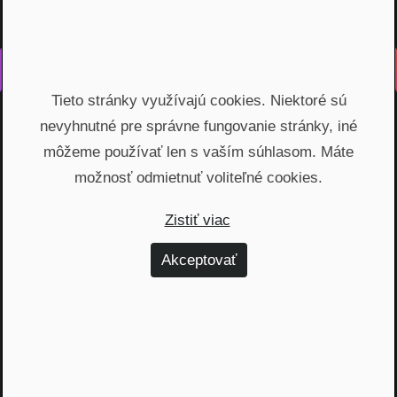
Vyrobené s láskou na Slovensku
Tieto stránky využívajú cookies. Niektoré sú
Na rovinu rozprávame o fungovaní finančných produktov,
nevyhnutné pre správne fungovanie stránky, iné
odhaľujeme zákulisie podnikania a prinášame inšpiratívne
príbehy. Vzdelávame širokú verejnosť, ktorá je na základe
môžeme používať len s vaším súhlasom. Máte
nami poskytnutých vedomostí schopná urobiť najvýhodnejšie
možnosť odmietnuť voliteľné cookies.
finančné rozhodnutia a nakopnúť svoj biznis.
Zistiť viac
Témy
Akceptovať
Dôchodok (6)
Hypotéky (10)
Investovanie (59)
Osobné financie (20)