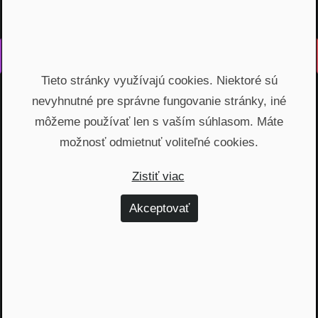
Vyrobené s láskou na Slovensku
Tieto stránky využívajú cookies. Niektoré sú
Na rovinu rozprávame o fungovaní finančných produktov,
nevyhnutné pre správne fungovanie stránky, iné
odhaľujeme zákulisie podnikania a prinášame inšpiratívne
príbehy. Vzdelávame širokú verejnosť, ktorá je na základe
môžeme používať len s vaším súhlasom. Máte
nami poskytnutých vedomostí schopná urobiť najvýhodnejšie
možnosť odmietnuť voliteľné cookies.
finančné rozhodnutia a nakopnúť svoj biznis.
Zistiť viac
Témy
Akceptovať
Dôchodok (6)
Hypotéky (10)
Investovanie (59)
Osobné financie (20)