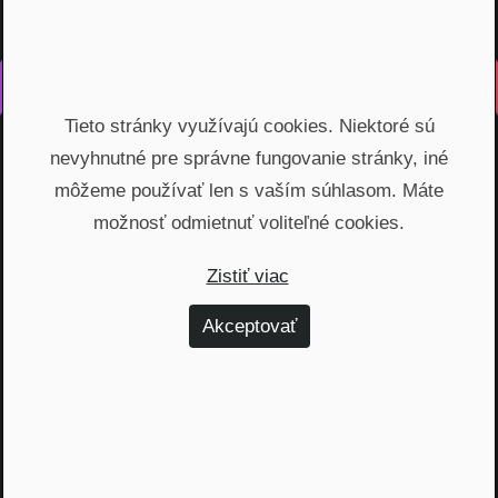
Vyrobené s láskou na Slovensku
Tieto stránky využívajú cookies. Niektoré sú
Na rovinu rozprávame o fungovaní finančných produktov,
nevyhnutné pre správne fungovanie stránky, iné
odhaľujeme zákulisie podnikania a prinášame inšpiratívne
príbehy. Vzdelávame širokú verejnosť, ktorá je na základe
môžeme používať len s vaším súhlasom. Máte
nami poskytnutých vedomostí schopná urobiť najvýhodnejšie
možnosť odmietnuť voliteľné cookies.
finančné rozhodnutia a nakopnúť svoj biznis.
Zistiť viac
Témy
Akceptovať
Dôchodok (6)
Hypotéky (10)
Investovanie (59)
Osobné financie (20)