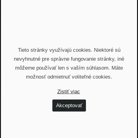
Jááááj skoro som
zabudol...
Žiadny spam, žiadny marketing, iba notifikácia o
našom novom podcaste
Tieto stránky využívajú cookies. Niektoré sú
Email
nevyhnutné pre správne fungovanie stránky, iné
môžeme používať len s vaším súhlasom. Máte
Odoslať
možnosť odmietnuť voliteľné cookies.
Automatický prístup k najnovším podcastom, livestreamom
Zistiť viac
a informáciam z biznisu. Newsletter posielame
prostredníctvom služby Mailchimp. Prihlásením sa súhlasíte
Akceptovať
so
spracovaním osobných údajov
.