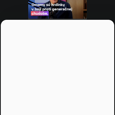
NRoP 98
Cesta von z bludného kruhu
chudoby
Motivácia
•
42 m 22 s
NRoP 95
Umelá inteligencia v kreatívnom
priemysle. Dokáže nahradiť
ľudskú prácu?