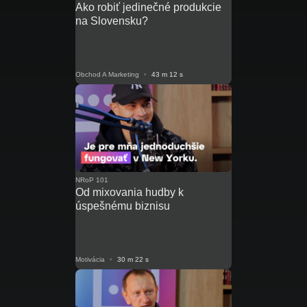
Ako robiť jedinečné produkcie
na Slovensku?
Obchod A Marketing
•
43 m 12 s
NRoP 101
Od mixovania hudby k
úspešnému biznisu
Motivácia
•
30 m 22 s