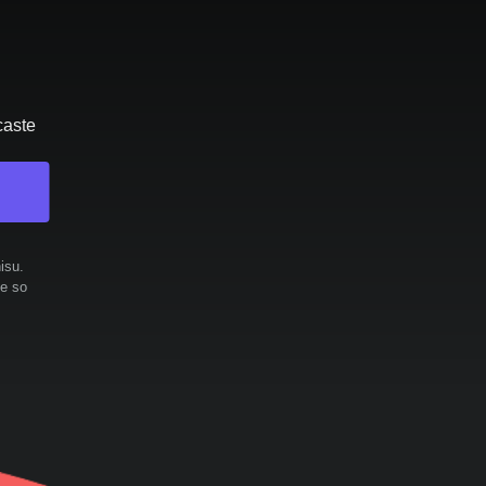
caste
isu.
te so