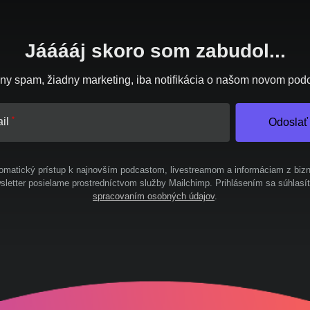
Jááááj skoro som zabudol...
ny spam, žiadny marketing, iba notifikácia o našom novom pod
il
Odoslať
omatický prístup k najnovším podcastom, livestreamom a informáciam z bizn
letter posielame prostredníctvom služby Mailchimp. Prihlásením sa súhlasí
spracovaním osobných údajov
.