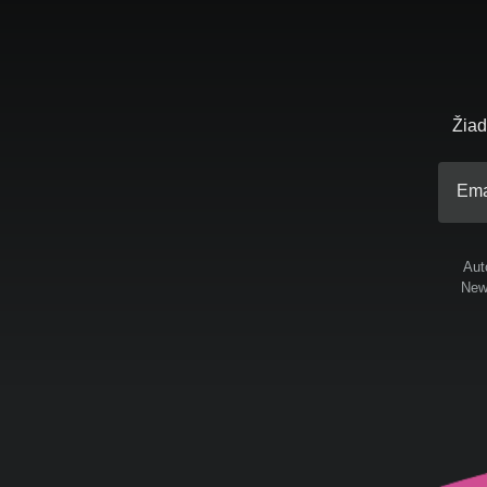
Žiad
Ema
Aut
News