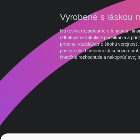
Vyrobené s láskou 
Na rovinu rozprávame o fungovaní fina
odhaľujeme zákulisie podnikania a prin
príbehy. Vzdelávame širokú verejnosť, 
poskytnutých vedomostí schopná urobi
finančné rozhodnutia a nakopnúť svoj b