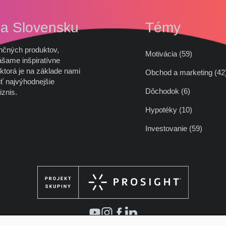
na Slovensku
Témy
nčných produktov,
Motivácia (59)
ášame inšpiratívne
ktorá je na základe nami
Obchod a marketing (
ť najvýhodnejšie
Dôchodok (6)
iznis.
Hypotéky (10)
Investovanie (59)