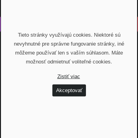
Vyrobené s láskou na Slovensku
Tieto stránky využívajú cookies. Niektoré sú
Na rovinu rozprávame o fungovaní finančných produktov,
nevyhnutné pre správne fungovanie stránky, iné
odhaľujeme zákulisie podnikania a prinášame inšpiratívne
príbehy. Vzdelávame širokú verejnosť, ktorá je na základe
môžeme používať len s vaším súhlasom. Máte
nami poskytnutých vedomostí schopná urobiť najvýhodnejšie
možnosť odmietnuť voliteľné cookies.
finančné rozhodnutia a nakopnúť svoj biznis.
Zistiť viac
Témy
Akceptovať
Dôchodok (6)
Hypotéky (10)
Investovanie (59)
Osobné financie (20)