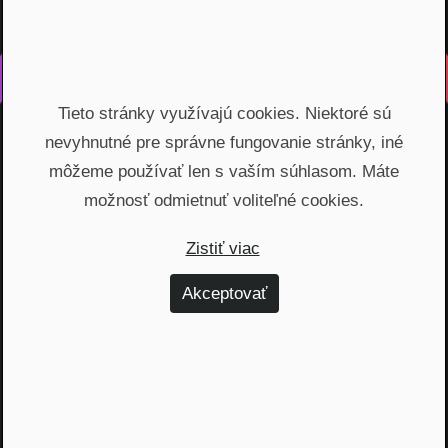
Vyrobené s láskou na Slovensku
Tieto stránky využívajú cookies. Niektoré sú
Na rovinu rozprávame o fungovaní finančných produktov,
nevyhnutné pre správne fungovanie stránky, iné
odhaľujeme zákulisie podnikania a prinášame inšpiratívne
príbehy. Vzdelávame širokú verejnosť, ktorá je na základe
môžeme používať len s vaším súhlasom. Máte
nami poskytnutých vedomostí schopná urobiť najvýhodnejšie
možnosť odmietnuť voliteľné cookies.
finančné rozhodnutia a nakopnúť svoj biznis.
Zistiť viac
Témy
Akceptovať
Dôchodok (6)
Hypotéky (10)
Investovanie (59)
Osobné financie (20)