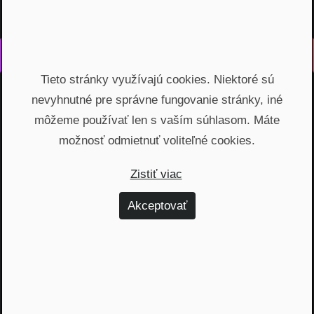
Vyrobené s láskou na Slovensku
Tieto stránky využívajú cookies. Niektoré sú
Na rovinu rozprávame o fungovaní finančných produktov,
nevyhnutné pre správne fungovanie stránky, iné
odhaľujeme zákulisie podnikania a prinášame inšpiratívne
príbehy. Vzdelávame širokú verejnosť, ktorá je na základe
môžeme používať len s vaším súhlasom. Máte
nami poskytnutých vedomostí schopná urobiť najvýhodnejšie
možnosť odmietnuť voliteľné cookies.
finančné rozhodnutia a nakopnúť svoj biznis.
Zistiť viac
Témy
Akceptovať
Dôchodok (6)
Hypotéky (10)
Investovanie (59)
Osobné financie (20)