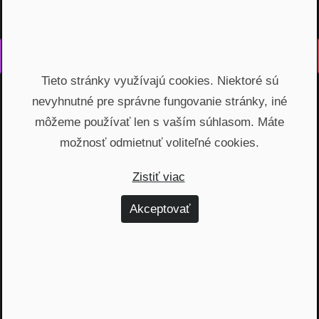
Vyrobené s láskou na Slovensku
Tieto stránky využívajú cookies. Niektoré sú
Na rovinu rozprávame o fungovaní finančných produktov,
nevyhnutné pre správne fungovanie stránky, iné
odhaľujeme zákulisie podnikania a prinášame inšpiratívne
príbehy. Vzdelávame širokú verejnosť, ktorá je na základe
môžeme používať len s vaším súhlasom. Máte
nami poskytnutých vedomostí schopná urobiť najvýhodnejšie
možnosť odmietnuť voliteľné cookies.
finančné rozhodnutia a nakopnúť svoj biznis.
Zistiť viac
Témy
Akceptovať
Dôchodok (6)
Hypotéky (10)
Investovanie (59)
Osobné financie (20)