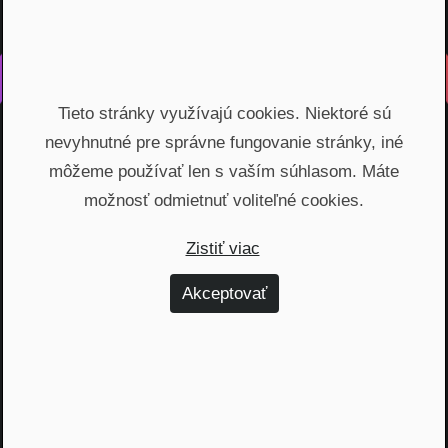
Vyrobené s láskou na Slovensku
Tieto stránky využívajú cookies. Niektoré sú
Na rovinu rozprávame o fungovaní finančných produktov,
nevyhnutné pre správne fungovanie stránky, iné
odhaľujeme zákulisie podnikania a prinášame inšpiratívne
príbehy. Vzdelávame širokú verejnosť, ktorá je na základe
môžeme používať len s vaším súhlasom. Máte
nami poskytnutých vedomostí schopná urobiť najvýhodnejšie
možnosť odmietnuť voliteľné cookies.
finančné rozhodnutia a nakopnúť svoj biznis.
Zistiť viac
Témy
Akceptovať
Dôchodok (6)
Hypotéky (10)
Investovanie (59)
Osobné financie (20)