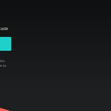
caste
isu.
te so