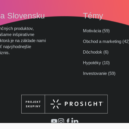
na Slovensku
Témy
nčných produktov,
Motivácia (59)
ášame inšpiratívne
ktorá je na základe nami
Obchod a marketing (
ť najvýhodnejšie
Dôchodok (6)
iznis.
Hypotéky (10)
Investovanie (59)