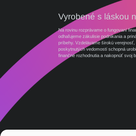
Vyrobené s láskou 
Na rovinu rozprávame o fungovaní fina
odhaľujeme zákulisie podnikania a prin
príbehy. Vzdelávame širokú verejnosť, 
poskytnutých vedomostí schopná urobi
finančné rozhodnutia a nakopnúť svoj b