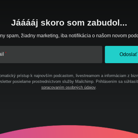
Jááááj skoro som zabudol...
ny spam, žiadny marketing, iba notifikácia o našom novom pod
il
Odoslať
omatický prístup k najnovším podcastom, livestreamom a informáciam z bizn
letter posielame prostredníctvom služby Mailchimp. Prihlásením sa súhlasí
spracovaním osobných údajov
.