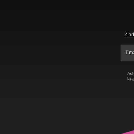
Žiad
Ema
Aut
News